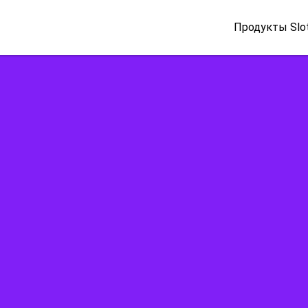
Продукты Slo