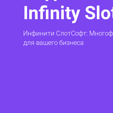
Infinity Sl
Инфинити СлотСофт: Многоф
для вашего бизнеса