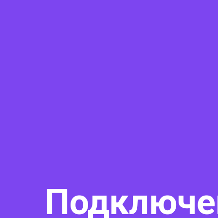
Подключе