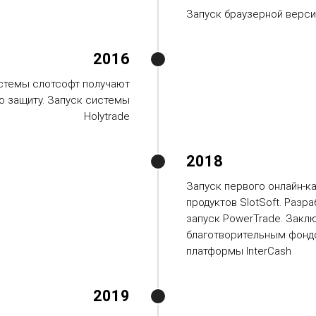
Запуск браузерной версии
2016
стемы слотсофт получают
 защиту. Запуск системы
Holytrade
2018
Запуск первого онлайн-ка
продуктов SlotSoft. Разр
запуск PowerTrade. Закл
благотворительным фондо
платформы InterCash
2019