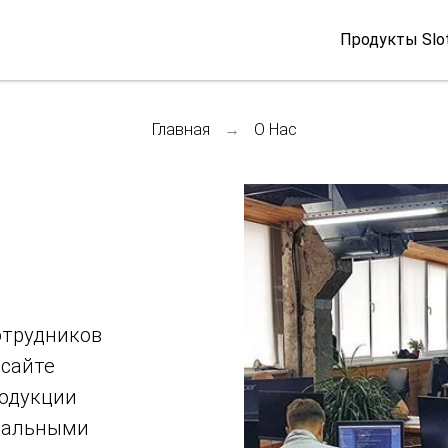
Продукты Slo
Главная
О Нас
→
отрудников
 сайте
родукции
циальными