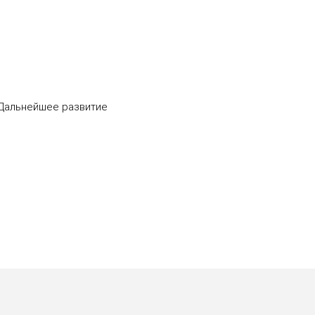
 Дальнейшее развитие