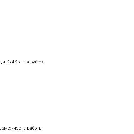
ы SlotSoft за рубеж
 возможность работы