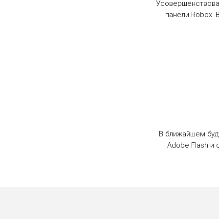
Усовершенствован
панели Robox. 
В ближайшем буд
Adobe Flash и