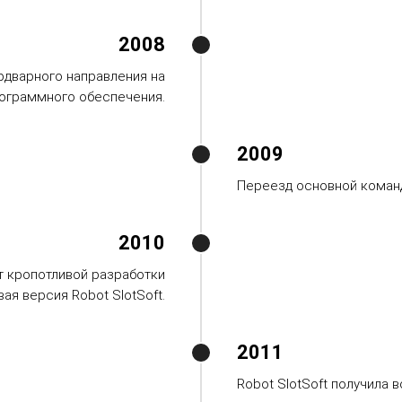
2008
рдварного направления на
ограммного обеспечения.
2009
Переезд основной команд
2010
ет кропотливой разработки
ая версия Robot SlotSoft.
2011
Robot SlotSoft получила