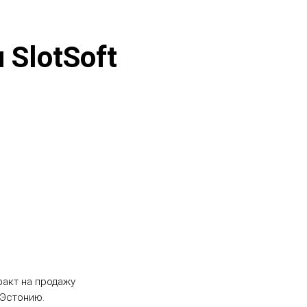
SlotSoft
акт на продажу
 Эстонию.